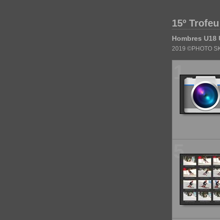
15º Trofeu
Hombres U18 
2019 ©PHOTO SK
1
5