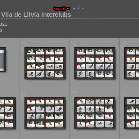
 Vila de Llivía Interclubs
U21
I
2
3
4
6
7
8