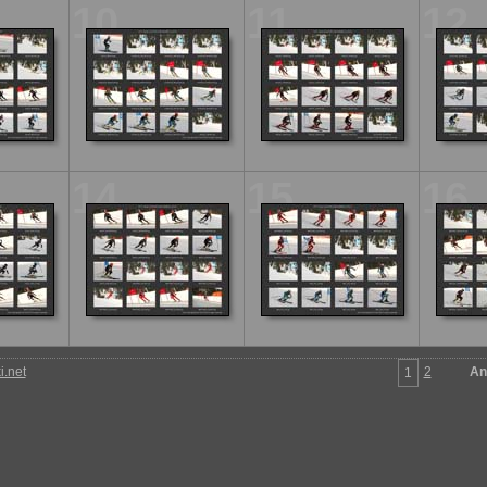
10
11
12
14
15
16
.net
2
An
1