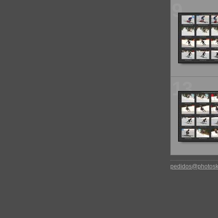
9
13
pedidos@photoski