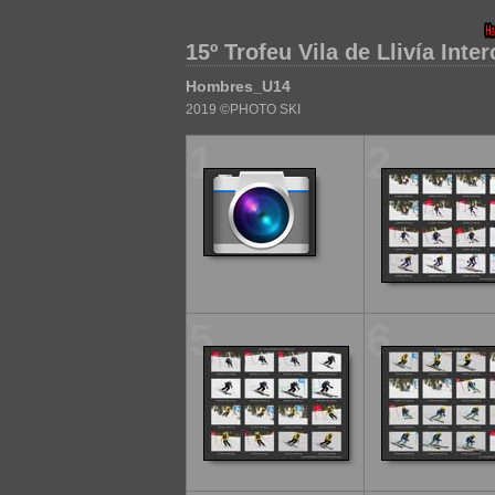
15º Trofeu Vila de Llivía Inte
Hombres_U14
2019 ©PHOTO SKI
1
2
5
6