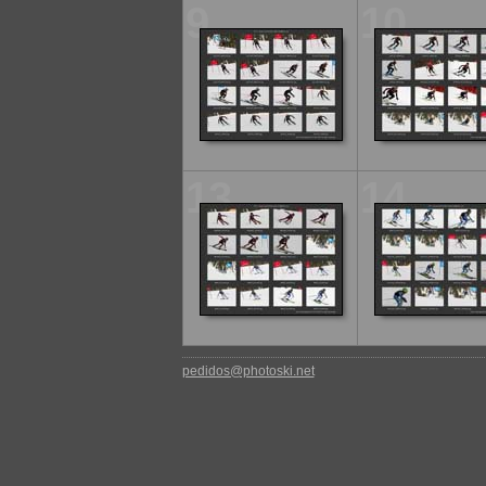
9
10
13
14
pedidos@photoski.net