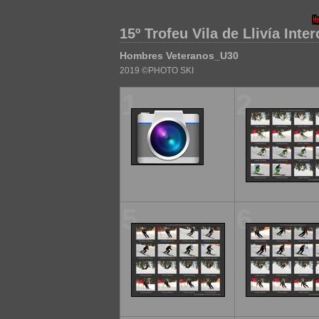
15º Trofeu Vila de Llivía Inte
Hombres Veteranos_U30
2019 ©PHOTO SKI
1
2
5
6