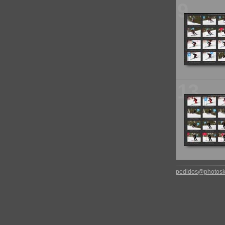
9
13
pedidos@photoski