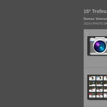
15º Trofeu
Damas Vetera
2019 ©PHOTO SK
1
5