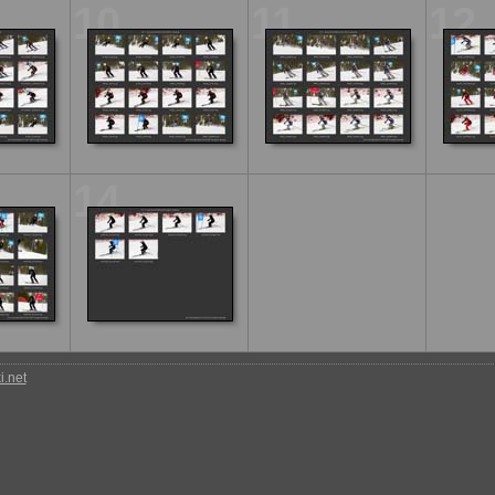
10
11
12
14
.net