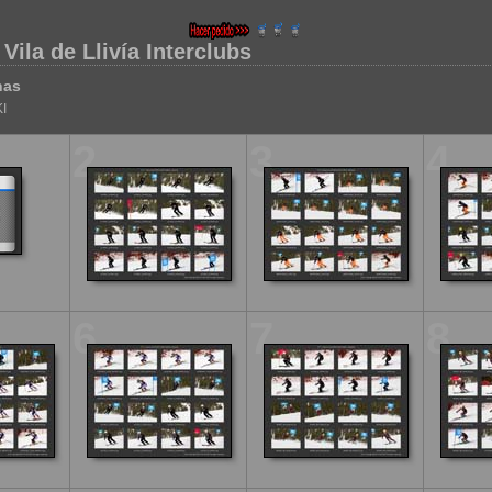
 Vila de Llivía Interclubs
nas
I
2
3
4
6
7
8